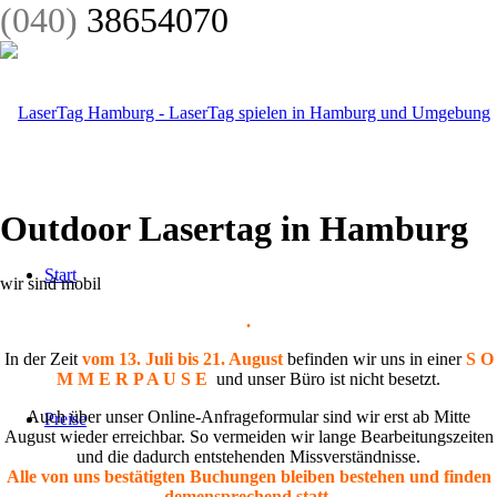
(040)
38654070
Outdoor Lasertag in Hamburg
Start
wir sind mobil
.
In der Zeit
vom 13. Juli bis 21. August
befinden wir uns in einer
S O
M M E R P A U S E
und unser Büro ist nicht besetzt.
Auch über unser Online-Anfrageformular sind wir erst ab Mitte
Preise
August wieder erreichbar. So vermeiden wir lange Bearbeitungszeiten
und die dadurch entstehenden Missverständnisse.
Alle von uns bestätigten Buchungen bleiben bestehen und finden
demensprechend statt.