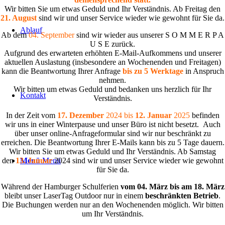
Wir bitten Sie um etwas Geduld und Ihr Verständnis. Ab Freitag den
21. August
sind wir und unser Service wieder wie gewohnt für Sie da.
Ablauf
Ab dem
04. September
sind wir wieder aus unserer S O M M E R P A
U S E zurück.
Aufgrund des erwarteten erhöhten E-Mail-Aufkommens und unserer
aktuellen Auslastung (insbesondere an Wochenenden und Freitagen)
kann die Beantwortung Ihrer Anfrage
bis zu 5 Werktage
in Anspruch
nehmen.
Wir bitten um etwas Geduld und bedanken uns herzlich für Ihr
Kontakt
Verständnis.
In der Zeit vom
17. Dezember
2024 bis
12. Januar
2025
befinden
wir uns in einer Winterpause und unser Büro ist nicht besetzt. Auch
über unser online-Anfrageformular sind wir nur beschränkt zu
erreichen. Die Beantwortung Ihrer E-Mails kann bis zu 5 Tage dauern.
Wir bitten Sie um etwas Geduld und Ihr Verständnis. Ab Samstag
den
13. Januar
2024 sind wir und unser Service wieder wie gewohnt
Menü
Menü
für Sie da
.
Während der Hamburger Schulferien
vom 04. März bis am 18.
März
bleibt unser LaserTag Outdoor nur in einem
beschränkten Betrieb
.
Die Buchungen werden nur an den Wochenenden möglich. Wir bitten
um Ihr Verständnis.